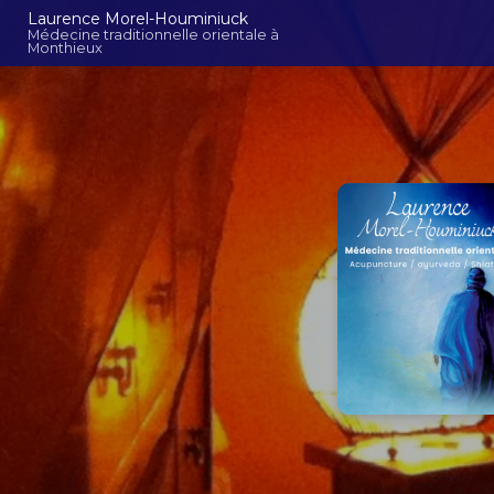
Aller
Navigation principal
Laurence Morel-Houminiuck
au
Médecine traditionnelle orientale à
Monthieux
contenu
principal