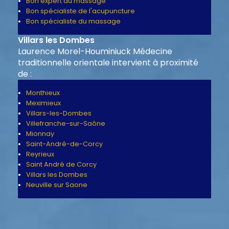
Bon expert du massage
Bon spécialiste de l'acupuncture
Bon spécialiste du massage
Villars les Dombes
Laurence Morel-Houminiuck Médecine
traditionnelle orientale intervient à proximité
de :
Monthieux
Meximieux
Villars-les-Dombes
Villefranche-sur-Saône
Mionnay
Saint-André-de-Corcy
Reyrieux
Saint André de Corcy
Villars les Dombes
Neuville sur Saone