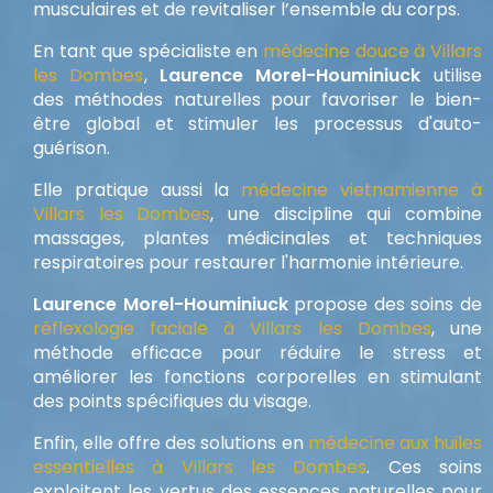
musculaires et de revitaliser l’ensemble du corps.
En tant que spécialiste en
médecine douce à Villars
les Dombes
,
Laurence Morel-Houminiuck
utilise
des méthodes naturelles pour favoriser le bien-
être global et stimuler les processus d'auto-
guérison.
Elle pratique aussi la
médecine vietnamienne à
Villars les Dombes
, une discipline qui combine
massages, plantes médicinales et techniques
respiratoires pour restaurer l'harmonie intérieure.
Laurence Morel-Houminiuck
propose des soins de
réflexologie faciale à Villars les Dombes
, une
méthode efficace pour réduire le stress et
améliorer les fonctions corporelles en stimulant
des points spécifiques du visage.
Enfin, elle offre des solutions en
médecine aux huiles
essentielles à Villars les Dombes
. Ces soins
exploitent les vertus des essences naturelles pour