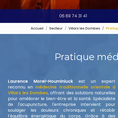
06 89 74 31 41
Accueil
Secteur
Villars les Dombes
Pratiq
Pratique méd
Laurence Morel-Houminiuck
est un expert
reconnu en
médecine traditionnelle orientale à
Villars les Dombes
, offrant des solutions naturelles
pour améliorer le bien-être et la santé. Spécialiste
de l'acupuncture, l'entreprise intervient pour
soulager les douleurs chroniques et rétablir
l’équilibre énergétique du corps. Grâce à des