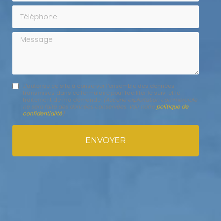
Téléphone
Message
J'autorise ce site à conserver l'ensemble des données
transmises dans ce formulaire pour faciliter le suivi et le
traitement de ma demande.
(Aucune exploitation commerciale
ne sera faite des données conservées. Voir notre
politique de
confidentialité
)