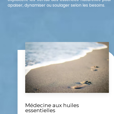
apaiser, dynamiser ou soulager selon les besoins.
Médecine aux huiles
essentielles