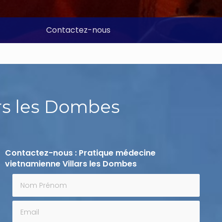
Contactez-nous
rs les Dombes
Contactez-nous : Pratique médecine
vietnamienne Villars les Dombes
Nom Prénom
Email