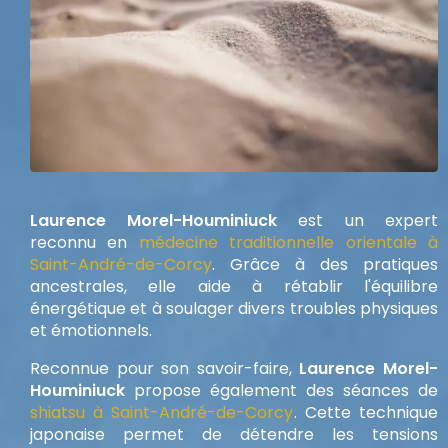
Laurence Morel-Houminiuck
est un expert
reconnu en
médecine traditionnelle orientale à
Saint-André-de-Corcy
. Grâce à des pratiques
ancestrales, elle aide à rétablir l'équilibre
énergétique et à soulager divers troubles physiques
et émotionnels.
Reconnue pour son savoir-faire,
Laurence Morel-
Houminiuck
propose également des séances de
shiatsu à Saint-André-de-Corcy
. Cette technique
japonaise permet de détendre les tensions