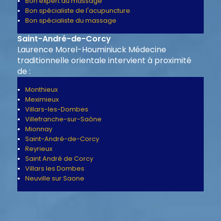
Bon expert du massage
Bon spécialiste de l'acupuncture
Bon spécialiste du massage
Saint-André-de-Corcy
Laurence Morel-Houminiuck Médecine
traditionnelle orientale intervient à proximité
de :
Monthieux
Meximieux
Villars-les-Dombes
Villefranche-sur-Saône
Mionnay
Saint-André-de-Corcy
Reyrieux
Saint André de Corcy
Villars les Dombes
Neuville sur Saone