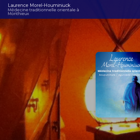
Aller
Navigation principal
Laurence Morel-Houminiuck
au
Médecine traditionnelle orientale à
Monthieux
contenu
principal