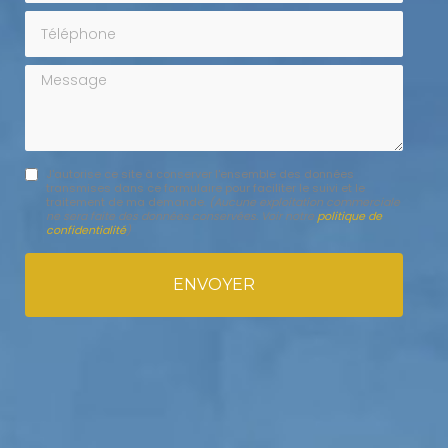
Téléphone
Message
J'autorise ce site à conserver l'ensemble des données
transmises dans ce formulaire pour faciliter le suivi et le
traitement de ma demande.
(Aucune exploitation commerciale
ne sera faite des données conservées. Voir notre
politique de
confidentialité
)