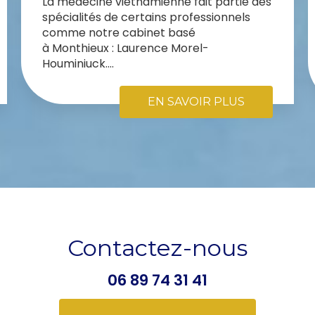
La médecine vietnamienne fait partie des
spécialités de certains professionnels
comme notre cabinet basé
à Monthieux : Laurence Morel-
Houminiuck....
EN SAVOIR PLUS
Contactez-nous
06 89 74 31 41