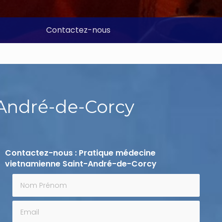
Contactez-nous
André-de-Corcy
Contactez-nous : Pratique médecine
vietnamienne Saint-André-de-Corcy
Nom Prénom
Email