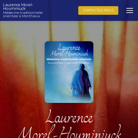
Aller
Laurence Morel-
au
Houminiuck
CONTACTEZ-NOUS
Médecine traditionnelle
contenu
orientale à Monthieux
principal