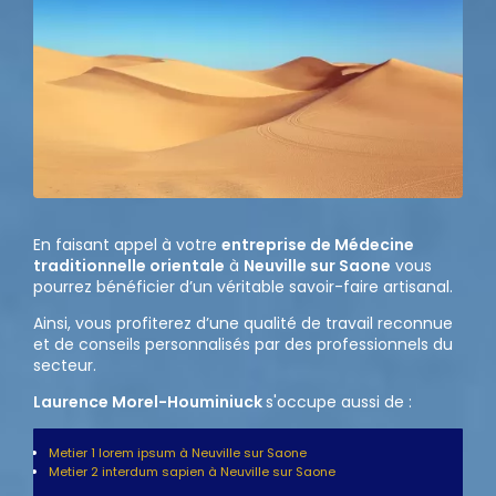
En faisant appel à votre
entreprise de Médecine
traditionnelle orientale
à
Neuville sur Saone
vous
pourrez bénéficier d’un véritable savoir-faire artisanal.
Ainsi, vous profiterez d’une qualité de travail reconnue
et de conseils personnalisés par des professionnels du
secteur.
Laurence Morel-Houminiuck
s'occupe aussi de :
Metier 1
lorem ipsum à Neuville sur Saone
Metier 2 interdum sapien à Neuville sur Saone