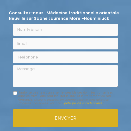
Consultez-nous : Médecine traditionnelle orientale
Neuville sur Saone Laurence Morel-Houminiuck
Nom Prénom
Email
Téléphone
Message
J'autorise ce site à conserver l'ensemble des données transmises
dans ce formulaire pour faciliter le suivi et le traitement de ma
demande.
(Aucune exploitation commerciale ne sera faite des
données conservées. Voir notre
politique de confidentialité
)