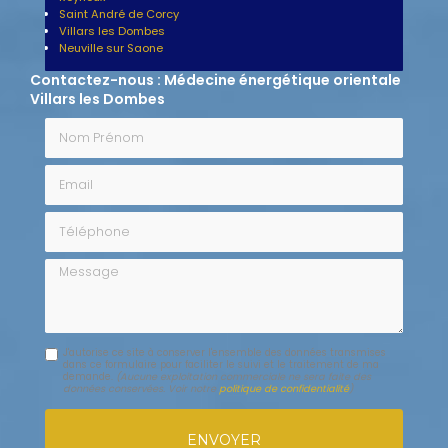
Saint André de Corcy
Villars les Dombes
Neuville sur Saone
Contactez-nous : Médecine énergétique orientale
Villars les Dombes
Nom Prénom
Email
Téléphone
Message
J'autorise ce site à conserver l'ensemble des données transmises
dans ce formulaire pour faciliter le suivi et le traitement de ma
demande.
(Aucune exploitation commerciale ne sera faite des
données conservées. Voir notre
politique de confidentialité
)