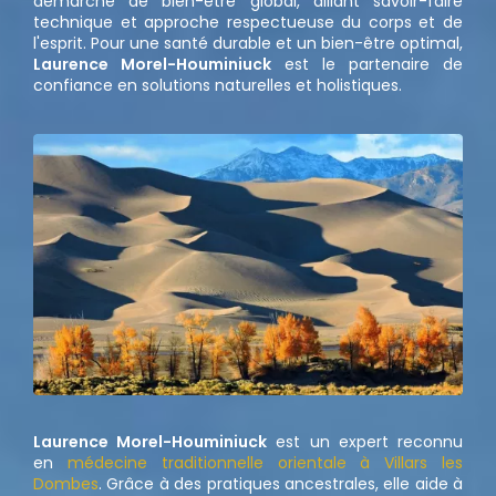
démarche de bien-être global, alliant savoir-faire
technique et approche respectueuse du corps et de
l'esprit. Pour une santé durable et un bien-être optimal,
Laurence Morel-Houminiuck
est le partenaire de
confiance en solutions naturelles et holistiques.
Laurence Morel-Houminiuck
est un expert reconnu
en
médecine traditionnelle orientale à Villars les
Dombes
. Grâce à des pratiques ancestrales, elle aide à