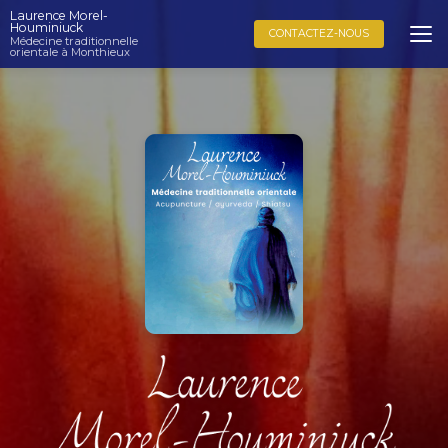
Aller
Laurence Morel-
au
Houminiuck
CONTACTEZ-NOUS
Médecine traditionnelle
contenu
orientale à Monthieux
principal