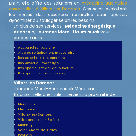
Enfin, elle offre des solutions en
médecine aux huiles
essentielles à Villars les Dombes
. Ces soins exploitent
les vertus des essences naturelles pour apaiser,
dynamiser ou soulager selon les besoins.
En plus de ses services :
Médecine énergétique
orientale, Laurence Morel-Houminiuck
vous
propose aussi :
Acupuncteur pas cher
Aide au relâchement musculaire
Bon expert de l'acupuncture
Bon expert du massage
Bon spécialiste de l'acupuncture
Bon spécialiste du massage
Villars les Dombes
Laurence Morel-Houminiuck Médecine
traditionnelle orientale intervient à proximité de :
Monthieux
Meximieux
Villars-les-Dombes
Villefranche-sur-Saône
Mionnay
Saint-André-de-Corcy
Reyrieux