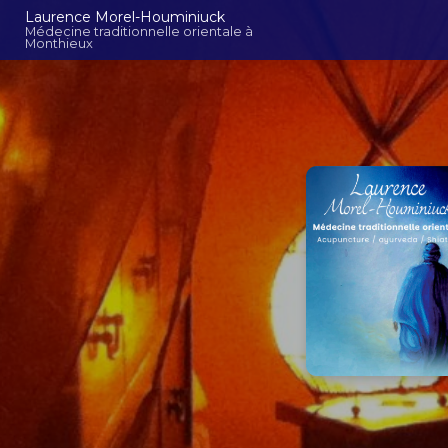
Aller
Navigation principal
Laurence Morel-Houminiuck
au
Médecine traditionnelle orientale à
Monthieux
contenu
principal