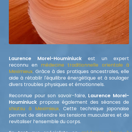
Laurence Morel-Houminiuck
est un expert
reconnu en
médecine traditionnelle orientale à
Meximieux
. Grâce à des pratiques ancestrales, elle
aide à rétablir l'équilibre énergétique et à soulager
divers troubles physiques et émotionnels.
Reconnue pour son savoir-faire,
Laurence Morel-
Houminiuck
propose également des séances de
shiatsu à Meximieux
. Cette technique japonaise
permet de détendre les tensions musculaires et de
revitaliser l’ensemble du corps.