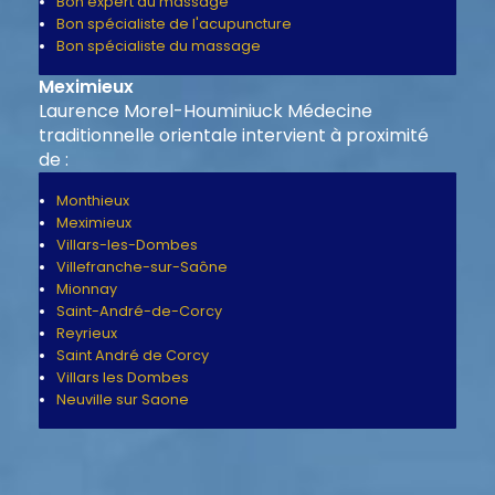
Bon expert du massage
Bon spécialiste de l'acupuncture
Bon spécialiste du massage
Meximieux
Laurence Morel-Houminiuck Médecine
traditionnelle orientale intervient à proximité
de :
Monthieux
Meximieux
Villars-les-Dombes
Villefranche-sur-Saône
Mionnay
Saint-André-de-Corcy
Reyrieux
Saint André de Corcy
Villars les Dombes
Neuville sur Saone