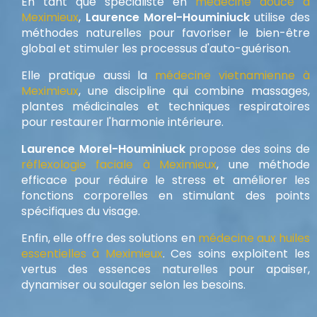
En tant que spécialiste en
médecine douce à
Meximieux
,
Laurence Morel-Houminiuck
utilise des
méthodes naturelles pour favoriser le bien-être
global et stimuler les processus d'auto-guérison.
Elle pratique aussi la
médecine vietnamienne à
Meximieux
, une discipline qui combine massages,
plantes médicinales et techniques respiratoires
pour restaurer l'harmonie intérieure.
Laurence Morel-Houminiuck
propose des soins de
réflexologie faciale à Meximieux
, une méthode
efficace pour réduire le stress et améliorer les
fonctions corporelles en stimulant des points
spécifiques du visage.
Enfin, elle offre des solutions en
médecine aux huiles
essentielles à Meximieux
. Ces soins exploitent les
vertus des essences naturelles pour apaiser,
dynamiser ou soulager selon les besoins.