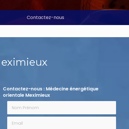
Contactez-nous
Meximieux
Contactez-nous : Médecine énergétique
orientale Meximieux
Nom Prénom
Email