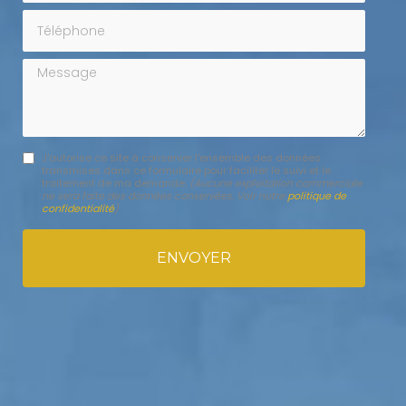
Téléphone
Message
J'autorise ce site à conserver l'ensemble des données
transmises dans ce formulaire pour faciliter le suivi et le
traitement de ma demande.
(Aucune exploitation commerciale
ne sera faite des données conservées. Voir notre
politique de
confidentialité
)