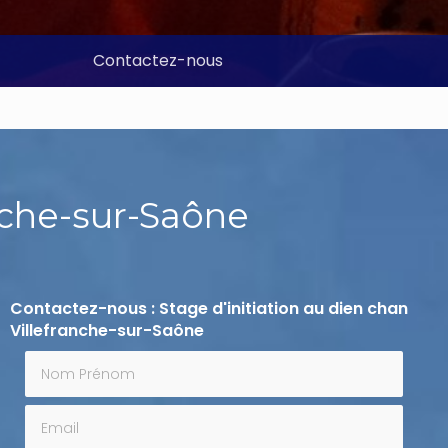
Contactez-nous
anche-sur-Saône
Contactez-nous : Stage d'initiation au dien chan
Villefranche-sur-Saône
Nom Prénom
Email