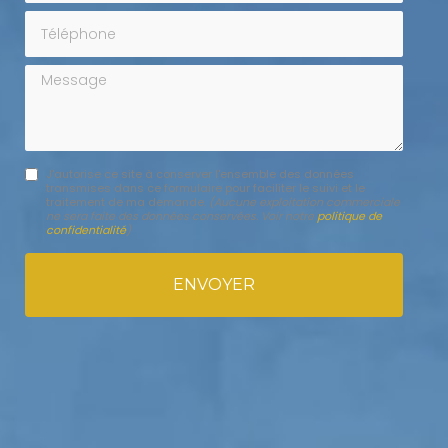
Téléphone
Message
J'autorise ce site à conserver l'ensemble des données
transmises dans ce formulaire pour faciliter le suivi et le
traitement de ma demande.
(Aucune exploitation commerciale
ne sera faite des données conservées. Voir notre
politique de
confidentialité
)