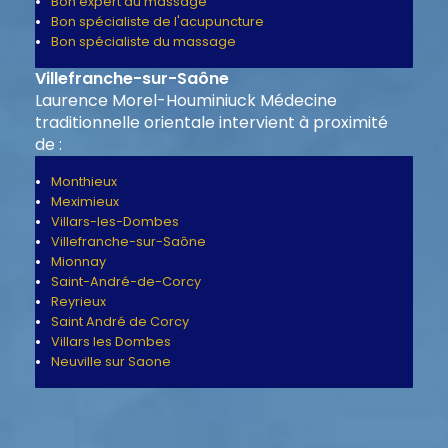
Bon expert du massage
Bon spécialiste de l'acupuncture
Bon spécialiste du massage
Villefranche-sur-Saône
Laurence Morel-Houminiuck Médecine
traditionnelle orientale intervient à proximité
de :
Monthieux
Meximieux
Villars-les-Dombes
Villefranche-sur-Saône
Mionnay
Saint-André-de-Corcy
Reyrieux
Saint André de Corcy
Villars les Dombes
Neuville sur Saone