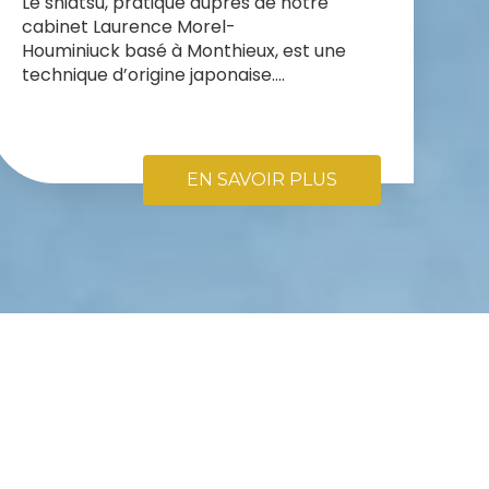
Le shiatsu, pratiqué auprès de notre
cabinet Laurence Morel-
Houminiuck basé à Monthieux, est une
technique d’origine japonaise....
EN SAVOIR PLUS