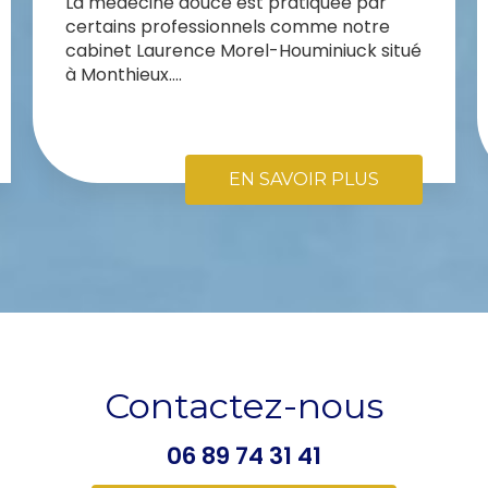
La médecine douce est pratiquée par
certains professionnels comme notre
cabinet Laurence Morel-Houminiuck situé
à Monthieux....
EN SAVOIR PLUS
Contactez-nous
06 89 74 31 41