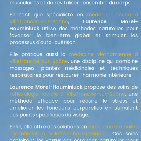
musculaires et de revitaliser l’ensemble du corps.
En tant que spécialiste en
médecine douce à
Villefranche-sur-Saône
,
Laurence Morel-
Houminiuck
utilise des méthodes naturelles pour
favoriser le bien-être global et stimuler les
processus d'auto-guérison.
Elle pratique aussi la
médecine vietnamienne à
Villefranche-sur-Saône
, une discipline qui combine
massages, plantes médicinales et techniques
respiratoires pour restaurer l'harmonie intérieure.
Laurence Morel-Houminiuck
propose des soins de
réflexologie faciale à Villefranche-sur-Saône
, une
méthode efficace pour réduire le stress et
améliorer les fonctions corporelles en stimulant
des points spécifiques du visage.
Enfin, elle offre des solutions en
médecine aux huiles
essentielles à Villefranche-sur-Saône
. Ces soins
exploitent les vertus des essences naturelles pour