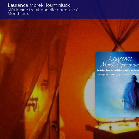
Aller
Navigation principal
Laurence Morel-Houminiuck
au
Médecine traditionnelle orientale à
Monthieux
contenu
principal