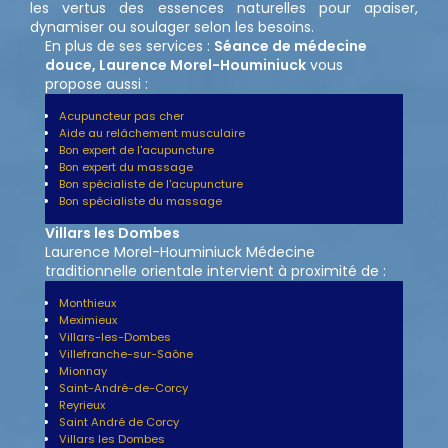
les vertus des essences naturelles pour apaiser,
dynamiser ou soulager selon les besoins.
En plus de ses services :
Séance de médecine
douce, Laurence Morel-Houminiuck
vous
propose aussi :
Acupuncteur pas cher
Aide au relâchement musculaire
Bon expert de l'acupuncture
Bon expert du massage
Bon spécialiste de l'acupuncture
Bon spécialiste du massage
Villars les Dombes
Laurence Morel-Houminiuck Médecine
traditionnelle orientale intervient à proximité de :
Monthieux
Meximieux
Villars-les-Dombes
Villefranche-sur-Saône
Mionnay
Saint-André-de-Corcy
Reyrieux
Saint André de Corcy
Villars les Dombes