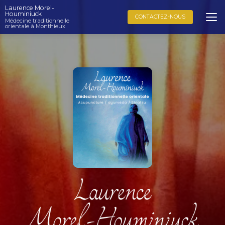
Aller
Laurence Morel-
au
Houminiuck
CONTACTEZ-NOUS
Médecine traditionnelle
contenu
orientale à Monthieux
principal