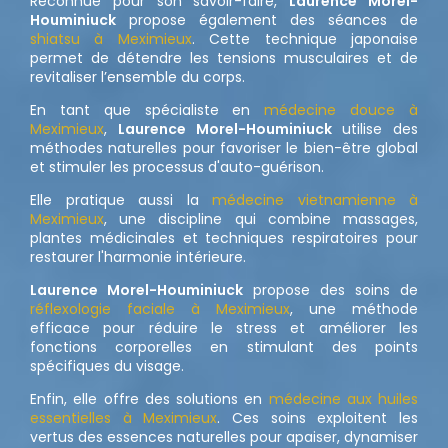
Reconnue pour son savoir-faire,
Laurence Morel-
Houminiuck
propose également des séances de
shiatsu à Meximieux
. Cette technique japonaise
permet de détendre les tensions musculaires et de
revitaliser l’ensemble du corps.
En tant que spécialiste en
médecine douce à
Meximieux
,
Laurence Morel-Houminiuck
utilise des
méthodes naturelles pour favoriser le bien-être global
et stimuler les processus d'auto-guérison.
Elle pratique aussi la
médecine vietnamienne à
Meximieux
, une discipline qui combine massages,
plantes médicinales et techniques respiratoires pour
restaurer l'harmonie intérieure.
Laurence Morel-Houminiuck
propose des soins de
réflexologie faciale à Meximieux
, une méthode
efficace pour réduire le stress et améliorer les
fonctions corporelles en stimulant des points
spécifiques du visage.
Enfin, elle offre des solutions en
médecine aux huiles
essentielles à Meximieux
. Ces soins exploitent les
vertus des essences naturelles pour apaiser, dynamiser