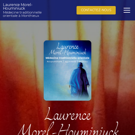
Aller
Laurence Morel-
au
Houminiuck
CONTACTEZ-NOUS
Médecine traditionnelle
contenu
orientale à Monthieux
principal