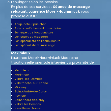
ou soulager selon les besoins.
En plus de ses services :
Séance de massage
relaxant, Laurence Morel-Houminiuck
vous
propose aussi :
Acupuncteur pas cher
Aide au relâchement musculaire
Bon expert de l'acupuncture
Bon expert du massage
Bon spécialiste de l'acupuncture
Bon spécialiste du massage
Meximieux
Laurence Morel-Houminiuck Médecine
traditionnelle orientale intervient à proximité de :
Monthieux
Meximieux
Villars-les-Dombes
Villefranche-sur-Saône
Mionnay
Saint-André-de-Corcy
Reyrieux
Saint André de Corcy
Villars les Dombes
Neuville sur Saone