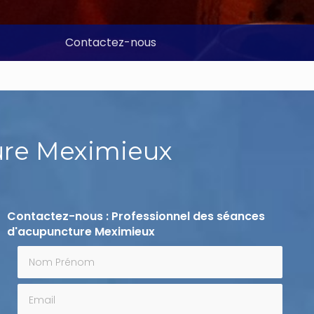
Contactez-nous
ure Meximieux
Contactez-nous : Professionnel des séances
d'acupuncture Meximieux
Nom Prénom
Email