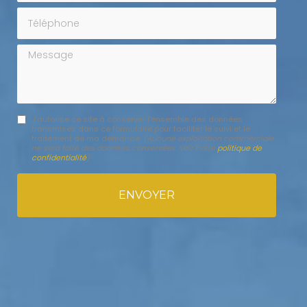
Téléphone
Message
J'autorise ce site à conserver l'ensemble des données
transmises dans ce formulaire pour faciliter le suivi et le
traitement de ma demande.
(Aucune exploitation commerciale
ne sera faite des données conservées. Voir notre
politique de
confidentialité
)