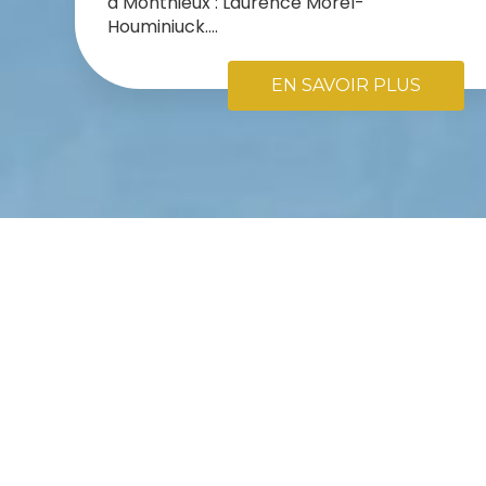
à Monthieux : Laurence Morel-
Houminiuck....
EN SAVOIR PLUS