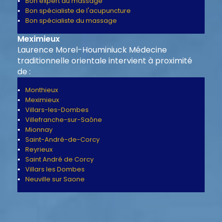
Bon expert du massage
Bon spécialiste de l'acupuncture
Bon spécialiste du massage
Meximieux
Laurence Morel-Houminiuck Médecine
traditionnelle orientale intervient à proximité
de :
Monthieux
Meximieux
Villars-les-Dombes
Villefranche-sur-Saône
Mionnay
Saint-André-de-Corcy
Reyrieux
Saint André de Corcy
Villars les Dombes
Neuville sur Saone