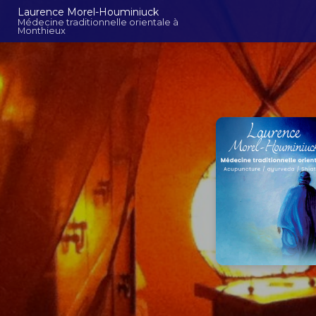
Aller
Navigation principal
Laurence Morel-Houminiuck
au
Médecine traditionnelle orientale à
Monthieux
contenu
principal