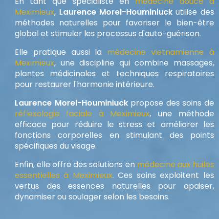
En tant que spécialiste en
médecine douce à
Meximieux
,
Laurence Morel-Houminiuck
utilise des
méthodes naturelles pour favoriser le bien-être
global et stimuler les processus d'auto-guérison.
Elle pratique aussi la
médecine vietnamienne à
Meximieux
, une discipline qui combine massages,
plantes médicinales et techniques respiratoires
pour restaurer l'harmonie intérieure.
Laurence Morel-Houminiuck
propose des soins de
réflexologie faciale à Meximieux
, une méthode
efficace pour réduire le stress et améliorer les
fonctions corporelles en stimulant des points
spécifiques du visage.
Enfin, elle offre des solutions en
médecine aux huiles
essentielles à Meximieux
. Ces soins exploitent les
vertus des essences naturelles pour apaiser,
dynamiser ou soulager selon les besoins.