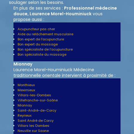
soulager selon les besoins.
En plus de ses services :
Professionnel médecine
douce, Laurence Morel-Houminiuck
vous
propose aussi :
Acupuncteur pas cher
Aide au relâchement musculaire
Bon expert de l'acupuncture
Bon expert du massage
Bon spécialiste de l'acupuncture
Bon spécialiste du massage
Mionnay
Laurence Morel-Houminiuck Médecine
traditionnelle orientale intervient à proximité de :
Monthieux
Meximieux
Villars-les-Dombes
Villefranche-sur-Saône
Mionnay
Saint-André-de-Corcy
Reyrieux
Saint André de Corcy
Villars les Dombes
Neuville sur Saone