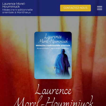
Aller
Laurence Morel-
au
Houminiuck
CONTACTEZ-NOUS
Médecine traditionnelle
contenu
orientale à Monthieux
principal