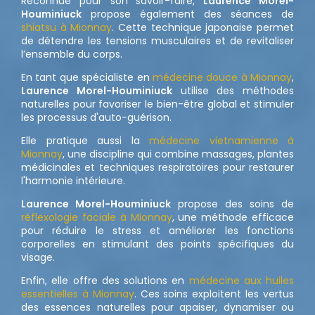
Reconnue pour son savoir-faire,
Laurence Morel-
Houminiuck
propose également des séances de
shiatsu à Mionnay
. Cette technique japonaise permet
de détendre les tensions musculaires et de revitaliser
l’ensemble du corps.
En tant que spécialiste en
médecine douce à Mionnay
,
Laurence Morel-Houminiuck
utilise des méthodes
naturelles pour favoriser le bien-être global et stimuler
les processus d'auto-guérison.
Elle pratique aussi la
médecine vietnamienne à
Mionnay
, une discipline qui combine massages, plantes
médicinales et techniques respiratoires pour restaurer
l'harmonie intérieure.
Laurence Morel-Houminiuck
propose des soins de
réflexologie faciale à Mionnay
, une méthode efficace
pour réduire le stress et améliorer les fonctions
corporelles en stimulant des points spécifiques du
visage.
Enfin, elle offre des solutions en
médecine aux huiles
essentielles à Mionnay
. Ces soins exploitent les vertus
des essences naturelles pour apaiser, dynamiser ou