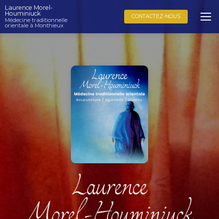
Aller
Laurence Morel-
au
Houminiuck
CONTACTEZ-NOUS
Médecine traditionnelle
contenu
orientale à Monthieux
principal