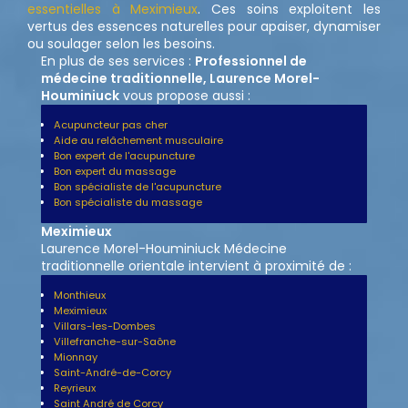
essentielles à Meximieux
. Ces soins exploitent les
vertus des essences naturelles pour apaiser, dynamiser
ou soulager selon les besoins.
En plus de ses services :
Professionnel de
médecine traditionnelle, Laurence Morel-
Houminiuck
vous propose aussi :
Acupuncteur pas cher
Aide au relâchement musculaire
Bon expert de l'acupuncture
Bon expert du massage
Bon spécialiste de l'acupuncture
Bon spécialiste du massage
Meximieux
Laurence Morel-Houminiuck Médecine
traditionnelle orientale intervient à proximité de :
Monthieux
Meximieux
Villars-les-Dombes
Villefranche-sur-Saône
Mionnay
Saint-André-de-Corcy
Reyrieux
Saint André de Corcy