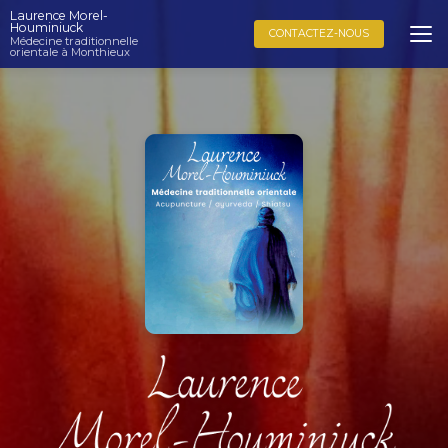
Aller
Laurence Morel-
au
Houminiuck
CONTACTEZ-NOUS
Médecine traditionnelle
contenu
orientale à Monthieux
principal