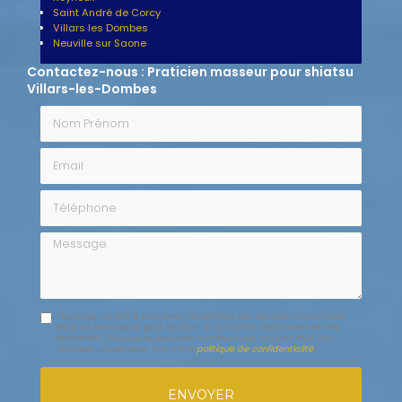
Saint André de Corcy
Villars les Dombes
Neuville sur Saone
Contactez-nous : Praticien masseur pour shiatsu
Villars-les-Dombes
Nom Prénom
Email
Téléphone
Message
J'autorise ce site à conserver l'ensemble des données transmises
dans ce formulaire pour faciliter le suivi et le traitement de ma
demande.
(Aucune exploitation commerciale ne sera faite des
données conservées. Voir notre
politique de confidentialité
)