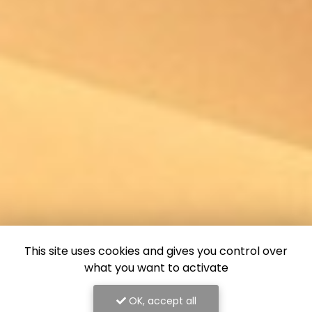
This site uses cookies and gives you control over
what you want to activate
OK, accept all