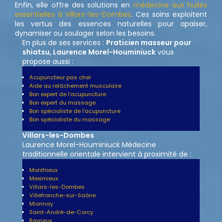
Enfin, elle offre des solutions en
médecine aux huiles
essentielles à Villars-les-Dombes
. Ces soins exploitent
les vertus des essences naturelles pour apaiser,
dynamiser ou soulager selon les besoins.
En plus de ses services :
Praticien masseur pour
shiatsu, Laurence Morel-Houminiuck
vous
propose aussi :
Acupuncteur pas cher
Aide au relâchement musculaire
Bon expert de l'acupuncture
Bon expert du massage
Bon spécialiste de l'acupuncture
Bon spécialiste du massage
Villars-les-Dombes
Laurence Morel-Houminiuck Médecine
traditionnelle orientale intervient à proximité de :
Monthieux
Meximieux
Villars-les-Dombes
Villefranche-sur-Saône
Mionnay
Saint-André-de-Corcy
Reyrieux