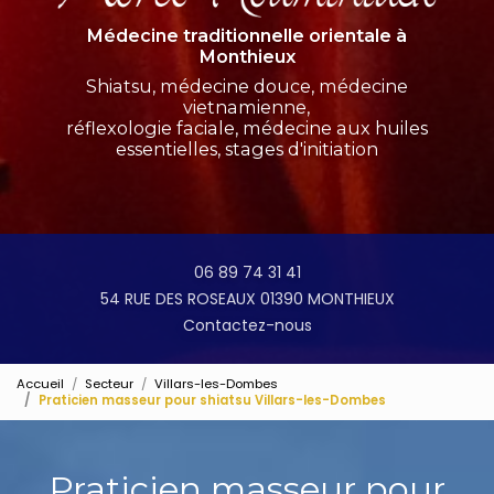
Médecine traditionnelle orientale à
Monthieux
Shiatsu, médecine douce, médecine
vietnamienne,
réflexologie faciale, médecine aux huiles
essentielles, stages d'initiation
06 89 74 31 41
54 RUE DES ROSEAUX 01390 MONTHIEUX
Contactez-nous
Accueil
Secteur
Villars-les-Dombes
Praticien masseur pour shiatsu Villars-les-Dombes
Praticien masseur pour