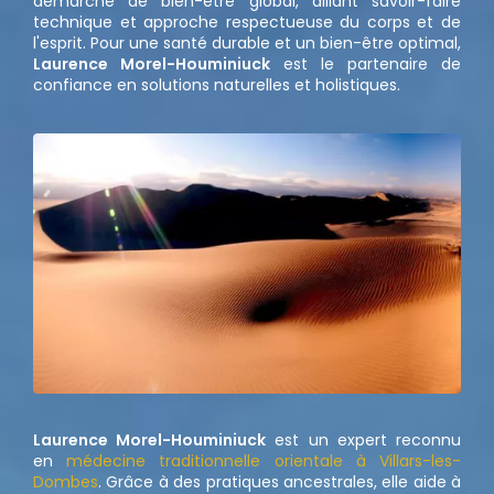
démarche de bien-être global, alliant savoir-faire
technique et approche respectueuse du corps et de
l'esprit. Pour une santé durable et un bien-être optimal,
Laurence Morel-Houminiuck
est le partenaire de
confiance en solutions naturelles et holistiques.
Laurence Morel-Houminiuck
est un expert reconnu
en
médecine traditionnelle orientale à Villars-les-
Dombes
. Grâce à des pratiques ancestrales, elle aide à