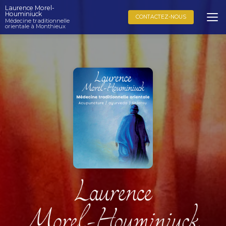
Aller
Laurence Morel-
au
Houminiuck
CONTACTEZ-NOUS
Médecine traditionnelle
contenu
orientale à Monthieux
principal