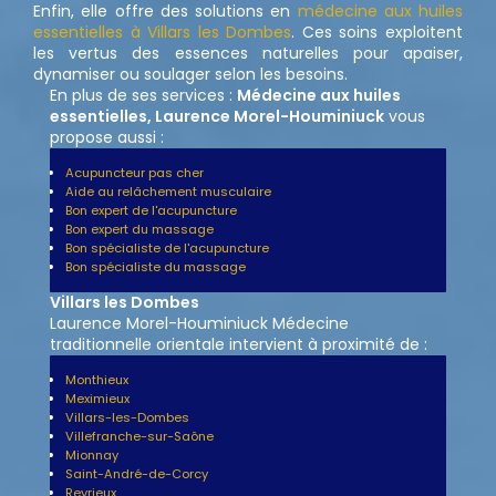
Enfin, elle offre des solutions en
médecine aux huiles
essentielles à Villars les Dombes
. Ces soins exploitent
les vertus des essences naturelles pour apaiser,
dynamiser ou soulager selon les besoins.
En plus de ses services :
Médecine aux huiles
essentielles, Laurence Morel-Houminiuck
vous
propose aussi :
Acupuncteur pas cher
Aide au relâchement musculaire
Bon expert de l'acupuncture
Bon expert du massage
Bon spécialiste de l'acupuncture
Bon spécialiste du massage
Villars les Dombes
Laurence Morel-Houminiuck Médecine
traditionnelle orientale intervient à proximité de :
Monthieux
Meximieux
Villars-les-Dombes
Villefranche-sur-Saône
Mionnay
Saint-André-de-Corcy
Reyrieux