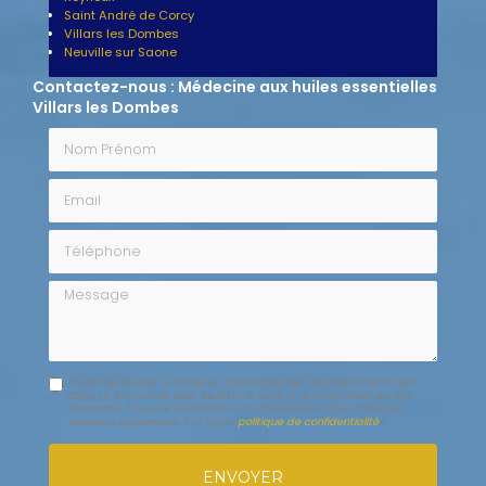
Saint André de Corcy
Villars les Dombes
Neuville sur Saone
Contactez-nous : Médecine aux huiles essentielles
Villars les Dombes
Nom Prénom
Email
Téléphone
Message
J'autorise ce site à conserver l'ensemble des données transmises
dans ce formulaire pour faciliter le suivi et le traitement de ma
demande.
(Aucune exploitation commerciale ne sera faite des
données conservées. Voir notre
politique de confidentialité
)