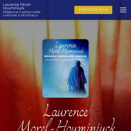
Aller
Laurence Morel-
au
Houminiuck
CONTACTEZ-NOUS
Médecine traditionnelle
contenu
orientale à Monthieux
principal