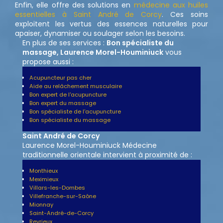
Enfin, elle offre des solutions en
médecine aux huiles
essentielles à Saint André de Corcy
. Ces soins
exploitent les vertus des essences naturelles pour
apaiser, dynamiser ou soulager selon les besoins.
En plus de ses services :
Bon spécialiste du
massage, Laurence Morel-Houminiuck
vous
propose aussi :
Acupuncteur pas cher
Aide au relâchement musculaire
Bon expert de l'acupuncture
Bon expert du massage
Bon spécialiste de l'acupuncture
Bon spécialiste du massage
Saint André de Corcy
Laurence Morel-Houminiuck Médecine
traditionnelle orientale intervient à proximité de :
Monthieux
Meximieux
Villars-les-Dombes
Villefranche-sur-Saône
Mionnay
Saint-André-de-Corcy
Reyrieux